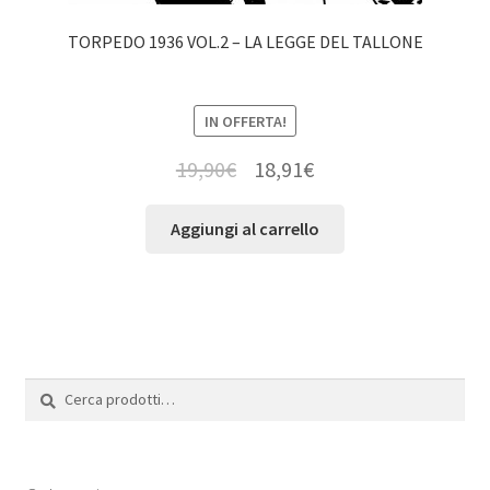
TORPEDO 1936 VOL.2 – LA LEGGE DEL TALLONE
IN OFFERTA!
19,90
€
18,91
€
Aggiungi al carrello
Cerca:
Cerca