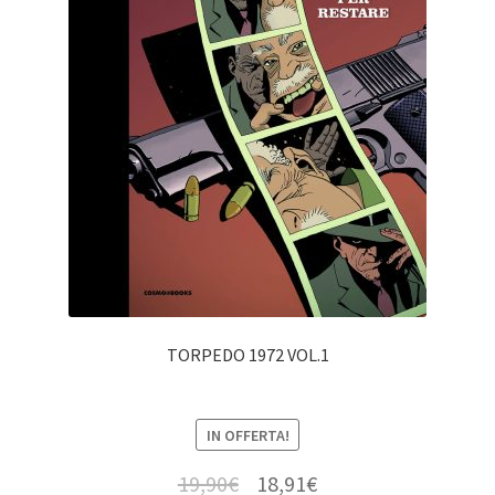
TORPEDO 1972 VOL.1
IN OFFERTA!
19,90
€
18,91
€