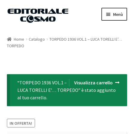
Vai
Vai
Menù
alla
al
navigazione
contenuto
Home
Home
Catalogo
TORPEDO 1936 VOL.1 – LUCA TORELLI E’…
TORPEDO
Catalogo
Carrello
Il mio account
“TORPEDO 1936 VOL.1 –
Visualizza carrello
LUCA TORELLI E’… TORPEDO” è stato aggiunto
al tuo carrello.
IN OFFERTA!