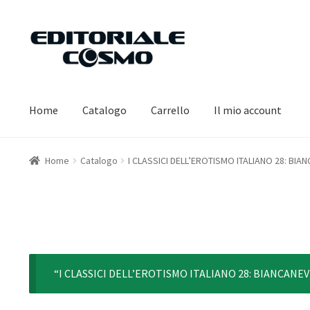
Vai
Vai
alla
al
navigazione
contenuto
Home
Catalogo
Carrello
Il mio account
Home
Catalogo
I CLASSICI DELL’EROTISMO ITALIANO 28: BIA
“I CLASSICI DELL’EROTISMO ITALIANO 28: BIANCANEVE 7