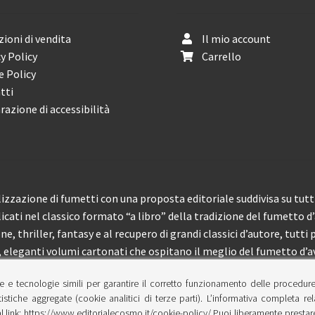
ioni di vendita
Il mio account
y Policy
Carrello
e Policy
tti
razione di accessibilità
izzazione di fumetti con una proposta editoriale suddivisa su tutti 
licati nel classico formato “a libro” della tradizione del fumetto d
, thriller, fantasy e al recupero di grandi classici d’autore, tutti p
eleganti volumi cartonati che ospitano il meglio del fumetto d’av
e e tecnologie simili per garantire il corretto funzionamento delle procedur
 150 pubblicazioni l’anno.
tistiche aggregate (cookie analitici di terze parti). L’informativa completa re
l link: https://www.editorialecosmo.it/cookie-policy/ Puoi liberamente prestare,