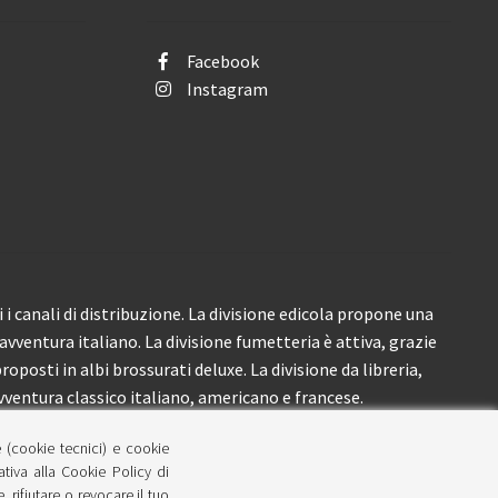
Facebook
Instagram
i canali di distribuzione. La divisione edicola propone una
’avventura italiano. La divisione fumetteria è attiva, grazie
roposti in albi brossurati deluxe. La divisione da libreria,
ventura classico italiano, americano e francese.
e (cookie tecnici) e cookie
lativa alla Cookie Policy di
 rifiutare o revocare il tuo