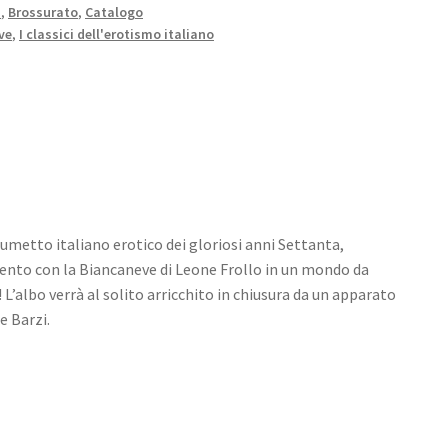
N
,
Brossurato
,
Catalogo
ve
,
I classici dell'erotismo italiano
fumetto italiano erotico dei gloriosi anni Settanta,
nto con la Biancaneve di Leone Frollo in un mondo da
! L’albo verrà al solito arricchito in chiusura da un apparato
e Barzi.