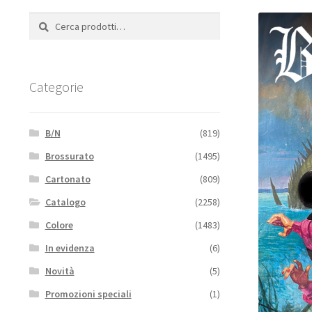
Cerca:
Cerca
Categorie
B/N
(819)
Brossurato
(1495)
Cartonato
(809)
Catalogo
(2258)
Colore
(1483)
In evidenza
(6)
Novità
(5)
Promozioni speciali
(1)