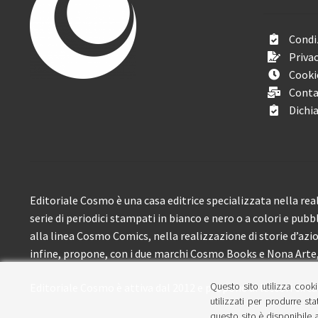
Condiz
Privac
Cooki
Conta
Dichia
Editoriale Cosmo è una casa editrice specializzata nella real
serie di periodici stampati in bianco e nero o a colori e pubb
alla linea Cosmo Comics, nella realizzazione di storie d’azione
infine, propone, con i due marchi Cosmo Books e Nona Arte, 
Questo sito utilizza cooki
Editoriale Cosmo è attiva dal 2012 e propone ai lettori circa
utilizzati per produrre sta
questo sito è disponibile a