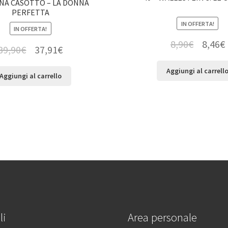
NA CASOTTO – LA DONNA
PERFETTA
IN OFFERTA!
IN OFFERTA!
8,90
€
8,46
€
39,90
€
37,91
€
Aggiungi al carrell
Aggiungi al carrello
li
Area personale