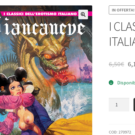
IN OFFERTA!
I CL
ITAL
6,50
€
6,
Disponib
Quantità
COD:
270972