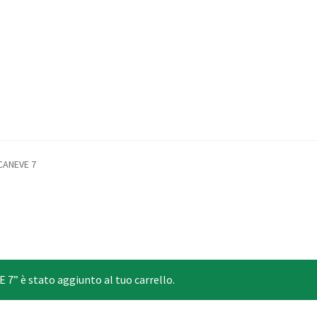
NCANEVE 7
” è stato aggiunto al tuo carrello.