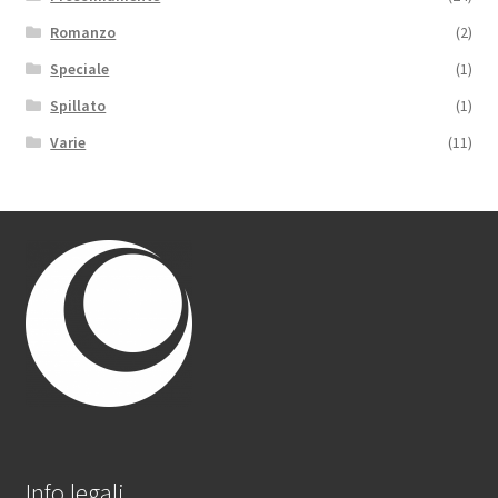
Romanzo
(2)
Speciale
(1)
Spillato
(1)
Varie
(11)
Info legali