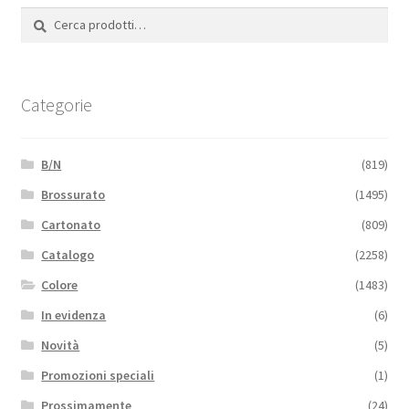
Cerca:
Cerca
Categorie
B/N
(819)
Brossurato
(1495)
Cartonato
(809)
Catalogo
(2258)
Colore
(1483)
In evidenza
(6)
Novità
(5)
Promozioni speciali
(1)
Prossimamente
(24)