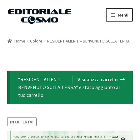
Vai
Vai
Menù
alla
al
navigazione
contenuto
Home
Home
Colore
RESIDENT ALIEN 1 – BENVENUTO SULLA TERRA
Catalogo
Carrello
“RESIDENT ALIEN 1 –
Visualizza carrello
Il mio account
BENVENUTO SULLA TERRA” è stato aggiunto al
tuo carrello.
IN OFFERTA!