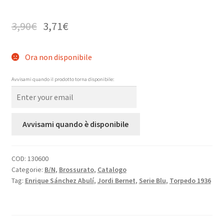
3,90
€
3,71
€
Ora non disponibile
Avvisami quando il prodotto torna disponibile:
Avvisami quando è disponibile
COD:
130600
Categorie:
B/N
,
Brossurato
,
Catalogo
Tag:
Enrique Sánchez Abulí
,
Jordi Bernet
,
Serie Blu
,
Torpedo 1936