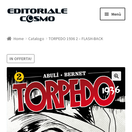
Vai
Vai
Menù
alla
al
navigazione
contenuto
Home
Home
Catalogo
TORPEDO 1936 2 – FLASH-BACK
Catalogo
IN OFFERTA!
Carrello
Il mio account