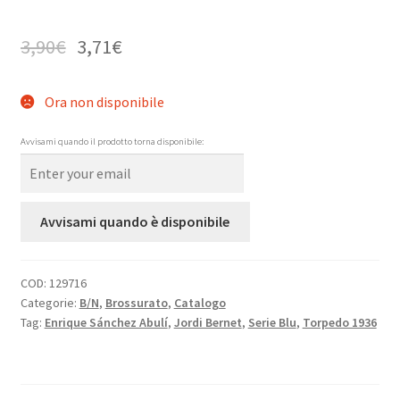
3,90
€
3,71
€
Ora non disponibile
Avvisami quando il prodotto torna disponibile:
Avvisami quando è disponibile
COD:
129716
Categorie:
B/N
,
Brossurato
,
Catalogo
Tag:
Enrique Sánchez Abulí
,
Jordi Bernet
,
Serie Blu
,
Torpedo 1936