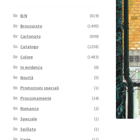
B/N
(819)
Brossurato
(1495)
Cartonato
(809)
Catalogo
(2258)
Colore
(1483)
In evidenza
(6)
Novità
(5)
Promozioni speciali
(1)
Prossimamente
(24)
Romanzo
(2)
Speciale
(1)
Spillato
(1)
Varie
(11)