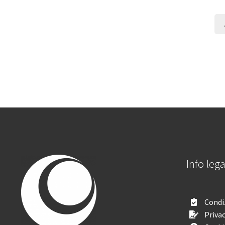
Info lega
Condiz
Privac