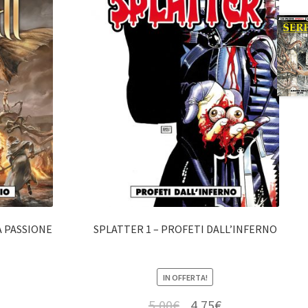
A PASSIONE
SPLATTER 1 – PROFETI DALL’INFERNO
IN OFFERTA!
5,00
€
4,75
€