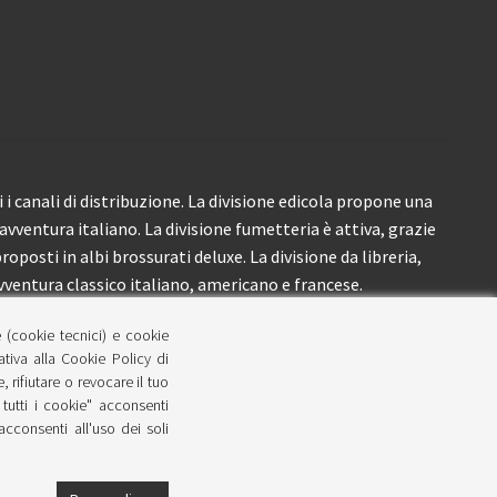
i canali di distribuzione. La divisione edicola propone una
’avventura italiano. La divisione fumetteria è attiva, grazie
roposti in albi brossurati deluxe. La divisione da libreria,
ventura classico italiano, americano e francese.
e (cookie tecnici) e cookie
lativa alla Cookie Policy di
 rifiutare o revocare il tuo
tutti i cookie" acconsenti
 acconsenti all'uso dei soli