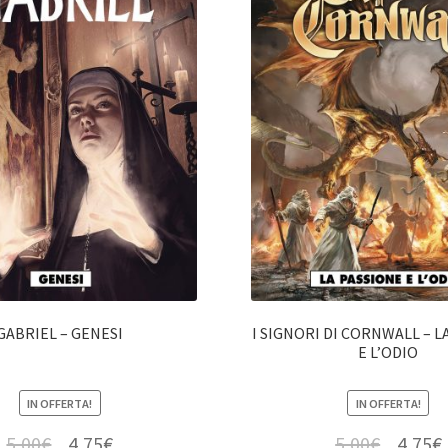
GABRIEL – GENESI
I SIGNORI DI CORNWALL – L
E L’ODIO
IN OFFERTA!
IN OFFERTA!
5,00
€
4,75
€
5,00
€
4,75
€