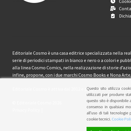
Cooki
Conta
Dichia
Editoriale Cosmo è una casa editrice specializzata nella real
serie di periodici stampati in bianco e nero o a colori e pubb
alla linea Cosmo Comics, nella realizzazione di storie d’azione
infine, propone, con i due marchi Cosmo Books e Nona Arte, 
Questo sito utilizza cooki
Editoriale Cosmo è attiva dal 2012 e propone ai lettori circa
utilizzati per produrre sta
questo sito è disponibile a
© Editoriale Cosmo 2026
consenso in qualsiasi mom
Privacy Policy
all'uso di tali tecnologie 
cookie tecnici.
Cookie Poli