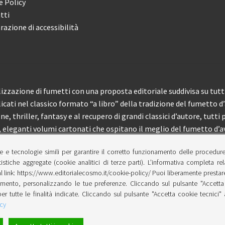
e Policy
tti
razione di accessibilità
izzazione di fumetti con una proposta editoriale suddivisa su tutti 
licati nel classico formato “a libro” della tradizione del fumetto d
, thriller, fantasy e al recupero di grandi classici d’autore, tutti p
eleganti volumi cartonati che ospitano il meglio del fumetto d’av
e e tecnologie simili per garantire il corretto funzionamento delle procedur
 150 pubblicazioni l’anno.
tistiche aggregate (cookie analitici di terze parti). L’informativa completa re
l link: https://www.editorialecosmo.it/cookie-policy/ Puoi liberamente prestare,
ento, personalizzando le tue preferenze. Cliccando sul pulsante "Accetta 
per tutte le finalità indicate. Cliccando sul pulsante "Accetta cookie tecnici"
cy