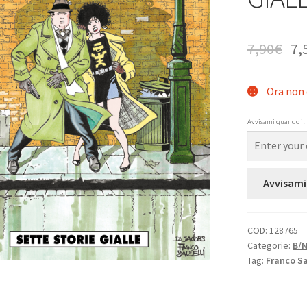
7,90
€
7,
Ora non 
Avvisami quando il 
Avvisami
COD:
128765
Categorie:
B/
Tag:
Franco Sa