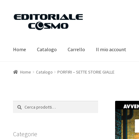
Vai
Vai
alla
al
navigazione
contenuto
Home
Catalogo
Carrello
Il mio account
Home
Catalogo
PORFIRI – SETTE STORIE GIALLE
Cerca:
Cerca
Categorie