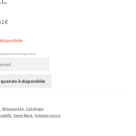
51
€
disponibile
prodotto torna disponibile:
 quando è disponibile
N
,
Brossurato
,
Catalogo
udelli
,
Serie Nera
,
Volume unico