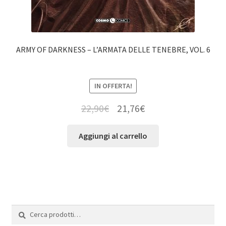
ARMY OF DARKNESS – L’ARMATA DELLE TENEBRE, VOL. 6
IN OFFERTA!
22,90
€
21,76
€
Aggiungi al carrello
Cerca:
Cerca