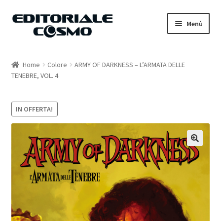
Vai
Vai
Menù
alla
al
navigazione
contenuto
Home
Home
Colore
ARMY OF DARKNESS – L’ARMATA DELLE
TENEBRE, VOL. 4
Catalogo
Carrello
IN OFFERTA!
Il mio account