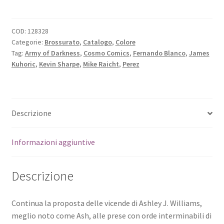
COD:
128328
Categorie:
Brossurato
,
Catalogo
,
Colore
Tag:
Army of Darkness
,
Cosmo Comics
,
Fernando Blanco
,
James
Kuhoric
,
Kevin Sharpe
,
Mike Raicht
,
Perez
Descrizione
Informazioni aggiuntive
Descrizione
Continua la proposta delle vicende di Ashley J. Williams,
meglio noto come Ash, alle prese con orde interminabili di