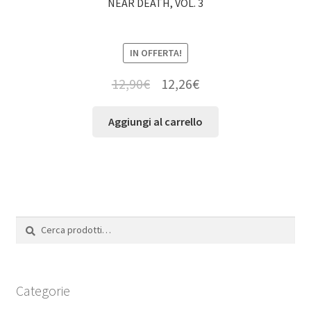
NEAR DEATH, VOL. 3
IN OFFERTA!
12,90
€
12,26
€
Aggiungi al carrello
Cerca:
Cerca
Categorie