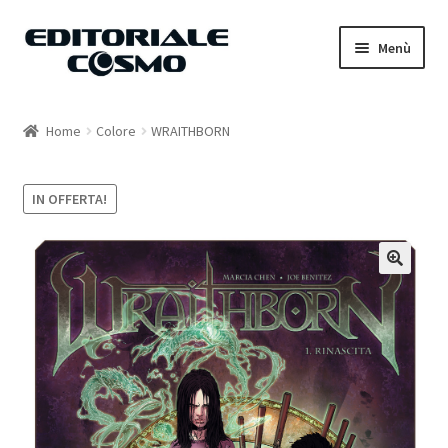
Vai
Vai
Menù
alla
al
navigazione
contenuto
Home
Home
Colore
WRAITHBORN
Catalogo
IN OFFERTA!
Carrello
Il mio account