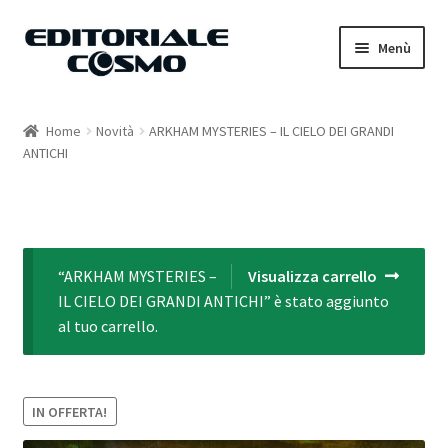
Vai
Vai
Menù
alla
al
navigazione
contenuto
Home
Home
Novità
ARKHAM MYSTERIES – IL CIELO DEI GRANDI
ANTICHI
Catalogo
Carrello
Il mio account
“ARKHAM MYSTERIES –
Visualizza carrello
IL CIELO DEI GRANDI ANTICHI” è stato aggiunto
al tuo carrello.
IN OFFERTA!