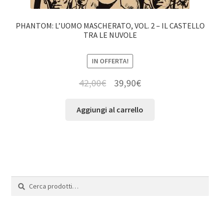
PHANTOM: L’UOMO MASCHERATO, VOL. 2 – IL CASTELLO
TRA LE NUVOLE
IN OFFERTA!
42,00
€
39,90
€
Aggiungi al carrello
Cerca:
Cerca