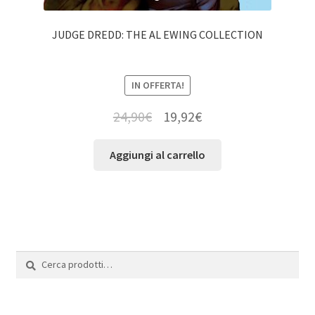
JUDGE DREDD: THE AL EWING COLLECTION
IN OFFERTA!
24,90
€
19,92
€
Aggiungi al carrello
Cerca:
Cerca