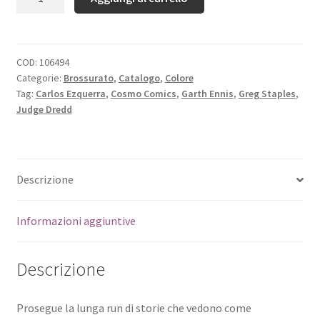
COD:
106494
Categorie:
Brossurato
,
Catalogo
,
Colore
Tag:
Carlos Ezquerra
,
Cosmo Comics
,
Garth Ennis
,
Greg Staples
,
Judge Dredd
Descrizione
Informazioni aggiuntive
Descrizione
Prosegue la lunga run di storie che vedono come