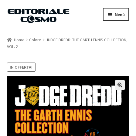
Vai
Vai
Menù
alla
al
navigazione
contenuto
Home
Home
Colore
JUDGE DREDD: THE GARTH ENNIS COLLECTION,
VOL. 2
Catalogo
Carrello
IN OFFERTA!
Il mio account