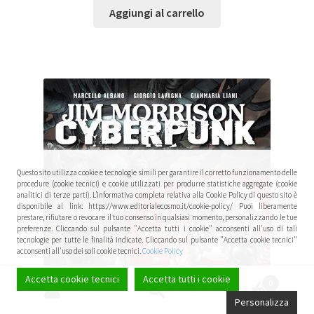
Aggiungi al carrello
Questo sito utilizza cookie e tecnologie simili per garantire il corretto funzionamento delle
procedure (cookie tecnici) e cookie utilizzati per produrre statistiche aggregate (cookie
analitici di terze parti). L’informativa completa relativa alla Cookie Policy di questo sito è
disponibile al link: https://www.editorialecosmo.it/cookie-policy/ Puoi liberamente
prestare, rifiutare o revocare il tuo consenso in qualsiasi momento, personalizzando le tue
preferenze. Cliccando sul pulsante "Accetta tutti i cookie" acconsenti all'uso di tali
tecnologie per tutte le finalità indicate. Cliccando sul pulsante "Accetta cookie tecnici"
acconsenti all'uso dei soli cookie tecnici.
Cookie Policy
Accetta cookie tecnici
Accetta tutti i cookie
0
Cerca:
Cerca
Personalizza