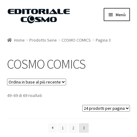
Vai
Vai
Menù
alla
al
navigazione
contenuto
Home
Home
Prodotto Serie
COSMO COMICS
Pagina 3
Catalogo
COSMO COMICS
Carrello
Il mio account
49–69 di 69 risultati
1
2
3