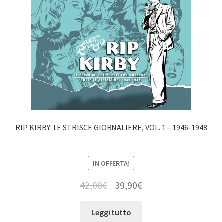
RIP KIRBY: LE STRISCE GIORNALIERE, VOL. 1 – 1946-1948
IN OFFERTA!
42,00
€
39,90
€
Leggi tutto