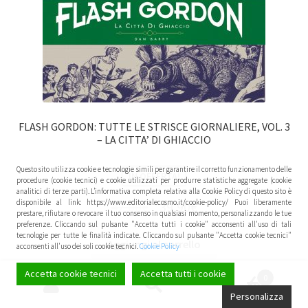
FLASH GORDON: TUTTE LE STRISCE GIORNALIERE, VOL. 3
– LA CITTA’ DI GHIACCIO
Questo sito utilizza cookie e tecnologie simili per garantire il corretto funzionamento delle
IN OFFERTA!
procedure (cookie tecnici) e cookie utilizzati per produrre statistiche aggregate (cookie
analitici di terze parti). L’informativa completa relativa alla Cookie Policy di questo sito è
disponibile al link: https://www.editorialecosmo.it/cookie-policy/ Puoi liberamente
42,00
€
39,90
€
prestare, rifiutare o revocare il tuo consenso in qualsiasi momento, personalizzando le tue
preferenze. Cliccando sul pulsante "Accetta tutti i cookie" acconsenti all'uso di tali
tecnologie per tutte le finalità indicate. Cliccando sul pulsante "Accetta cookie tecnici"
Aggiungi al carrello
acconsenti all'uso dei soli cookie tecnici.
Cookie Policy
Accetta cookie tecnici
Accetta tutti i cookie
0
Cerca:
Cerca
Personalizza