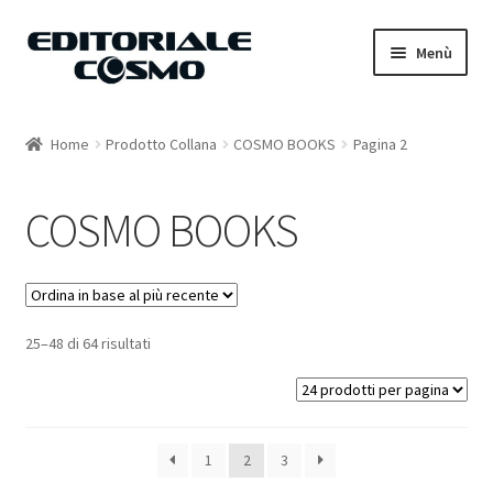
Vai
Vai
Menù
alla
al
navigazione
contenuto
Home
Home
Prodotto Collana
COSMO BOOKS
Pagina 2
Catalogo
COSMO BOOKS
Carrello
Il mio account
25–48 di 64 risultati
1
2
3