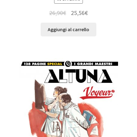
26,90
€
25,56
€
Aggiungi al carrello