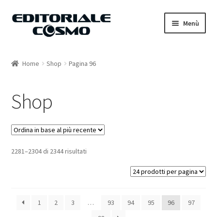
Vai
Vai
Menù
alla
al
navigazione
contenuto
Home
Home
Shop
Pagina 96
Catalogo
Shop
Carrello
Il mio account
2281–2304 di 2344 risultati
1
2
3
…
93
94
95
96
97