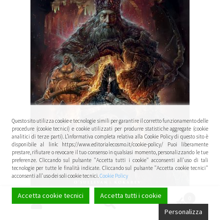
Questo sito utilizza cookie e tecnologie simili per garantire il corretto funzionamento delle
procedure (cookie tecnici) e cookie utilizzati per produrre statistiche aggregate (cookie
analitici di terze parti). L’informativa completa relativa alla Cookie Policy di questo sito è
disponibile al link: https://www.editorialecosmo.it/cookie-policy/ Puoi liberamente
prestare, rifiutare o revocare il tuo consenso in qualsiasi momento, personalizzando le tue
preferenze. Cliccando sul pulsante "Accetta tutti i cookie" acconsenti all'uso di tali
tecnologie per tutte le finalità indicate. Cliccando sul pulsante "Accetta cookie tecnici"
acconsenti all'uso dei soli cookie tecnici.
Cookie Policy
Accetta cookie tecnici
Accetta tutti i cookie
0
Cerca:
Cerca
Personalizza