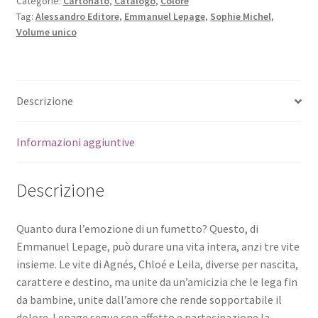
Categorie:
Cartonato
,
Catalogo
,
Colore
Tag:
Alessandro Editore
,
Emmanuel Lepage
,
Sophie Michel
,
Volume unico
Descrizione
Informazioni aggiuntive
Descrizione
Quanto dura l’emozione di un fumetto? Questo, di
Emmanuel Lepage, può durare una vita intera, anzi tre vite
insieme. Le vite di Agnés, Chloé e Leila, diverse per nascita,
carattere e destino, ma unite da un’amicizia che le lega fin
da bambine, unite dall’amore che rende sopportabile il
dolore. Lepage segue con affetto e partecipazione la