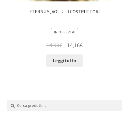
ETERNUM, VOL. 2 – I COSTRUTTORI
IN OFFERTA!
14,90
€
14,16
€
Leggi tutto
Cerca:
Cerca