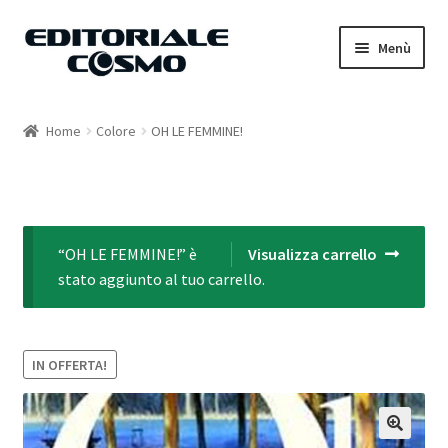
Vai
Vai
Menù
alla
al
navigazione
contenuto
Home
Home
Colore
OH LE FEMMINE!
Catalogo
Carrello
“OH LE FEMMINE!” è
Visualizza carrello
Il mio account
stato aggiunto al tuo carrello.
IN OFFERTA!