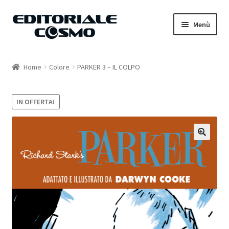
Vai
Vai
Menù
alla
al
navigazione
contenuto
Home
Home
Colore
PARKER 3 – IL COLPO
Catalogo
IN OFFERTA!
Carrello
Il mio account