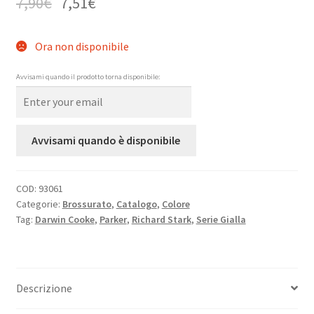
7,90
€
7,51
€
Ora non disponibile
Avvisami quando il prodotto torna disponibile:
Avvisami quando è disponibile
COD:
93061
Categorie:
Brossurato
,
Catalogo
,
Colore
Tag:
Darwin Cooke
,
Parker
,
Richard Stark
,
Serie Gialla
Descrizione