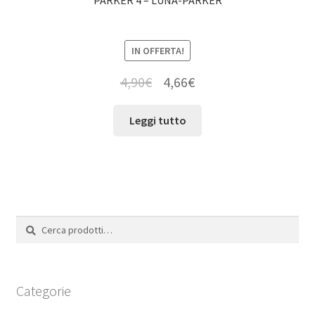
IN OFFERTA!
4,90
€
4,66
€
Leggi tutto
Cerca:
Cerca
Categorie