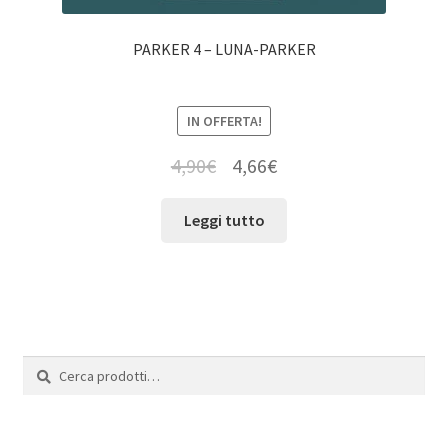
PARKER 4 – LUNA-PARKER
IN OFFERTA!
4,90
€
4,66
€
Leggi tutto
Cerca:
Cerca