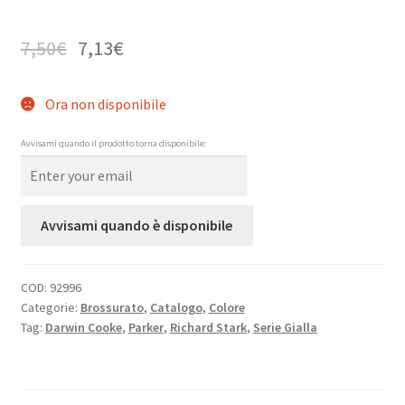
7,50
€
7,13
€
Ora non disponibile
Avvisami quando il prodotto torna disponibile:
Avvisami quando è disponibile
COD:
92996
Categorie:
Brossurato
,
Catalogo
,
Colore
Tag:
Darwin Cooke
,
Parker
,
Richard Stark
,
Serie Gialla