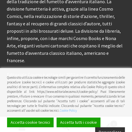
della tradizione del fumetto d’avventura italiano. La
divisione fumetteria è attiva, grazie alla linea Cosmo
Comics, nella realizzazione di storie d’azione, thriller,
fantasy e al recupero di grandi classici d’autore, tutti
proposti in albi brossurati deluxe. La divisione da libreria,
infine, propone, con i due marchi Cosmo Books e Nona
Arte, eleganti volumi cartonati che ospitano il meglio del
fumetto d’avventura classico italiano, americano e
francese.
Editoriale Cosmo è attiva dal 2012 e propone ai lettori
Questo sito utilizza cookie e tecnologie simili per garantire il corretto funzionamento delle
circa 150 pubblicazioni l’anno.
procedure (cookie tecnici) e cookie utilizzati per produrre statistiche aggregate (cookie
analitici di terze parti). L’informativa completa relativa alla Cookie Policy di questo sito è
disponibile al link: https://www.editorialecosmo.it/cookie-policy/ Puoi liberamente
© Editoriale Cosmo 2026
prestare, rifiutare o revocare il tuo consenso in qualsiasi momento, personalizzando le tue
preferenze. Cliccando sul pulsante "Accetta tutti i cookie" acconsenti all'uso di tali
Privacy Policy
tecnologie per tutte le finalità indicate. Cliccando sul pulsante "Accetta cookie tecnici"
acconsenti all'uso dei soli cookie tecnici.
Cookie Policy
Accetta cookie tecnici
Accetta tutti i cookie
0
Cerca:
Cerca