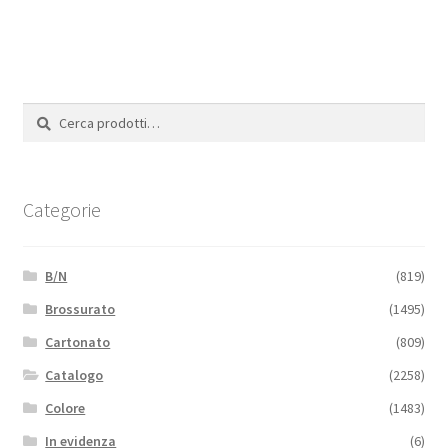
Cerca:
Cerca
Categorie
B/N
(819)
Brossurato
(1495)
Cartonato
(809)
Catalogo
(2258)
Colore
(1483)
In evidenza
(6)