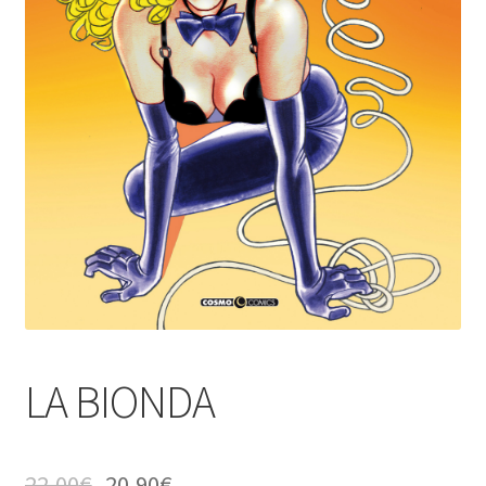
LA BIONDA
22,00
€
20,90
€