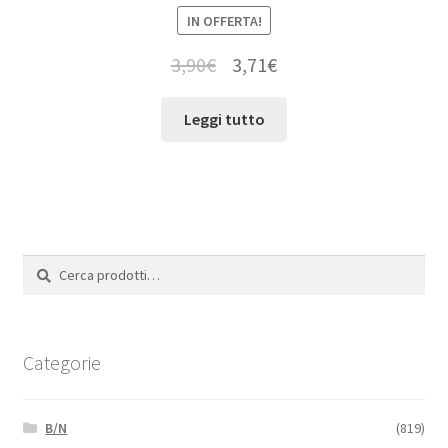
IN OFFERTA!
3,90
€
3,71
€
Leggi tutto
Cerca:
Cerca
Categorie
B/N
(819)