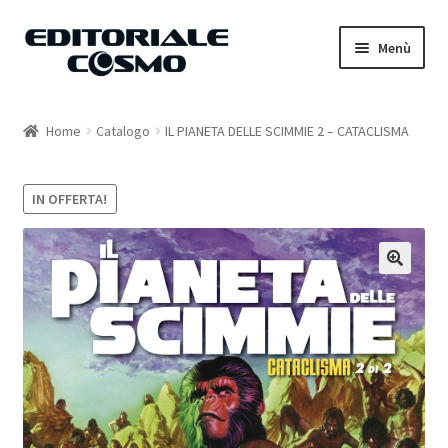
Vai
Vai
Menù
alla
al
navigazione
contenuto
Home
Home
Catalogo
IL PIANETA DELLE SCIMMIE 2 – CATACLISMA
Catalogo
IN OFFERTA!
Carrello
Il mio account