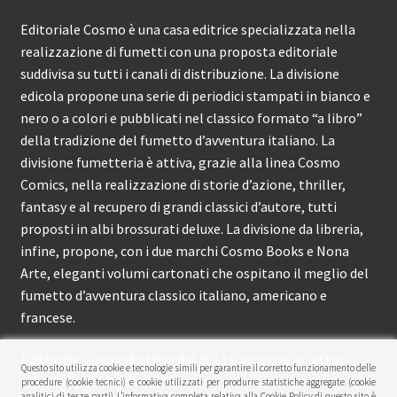
Editoriale Cosmo è una casa editrice specializzata nella
realizzazione di fumetti con una proposta editoriale
suddivisa su tutti i canali di distribuzione. La divisione
edicola propone una serie di periodici stampati in bianco e
nero o a colori e pubblicati nel classico formato “a libro”
della tradizione del fumetto d’avventura italiano. La
divisione fumetteria è attiva, grazie alla linea Cosmo
Comics, nella realizzazione di storie d’azione, thriller,
fantasy e al recupero di grandi classici d’autore, tutti
proposti in albi brossurati deluxe. La divisione da libreria,
infine, propone, con i due marchi Cosmo Books e Nona
Arte, eleganti volumi cartonati che ospitano il meglio del
fumetto d’avventura classico italiano, americano e
francese.
Editoriale Cosmo è attiva dal 2012 e propone ai lettori
Questo sito utilizza cookie e tecnologie simili per garantire il corretto funzionamento delle
circa 150 pubblicazioni l’anno.
procedure (cookie tecnici) e cookie utilizzati per produrre statistiche aggregate (cookie
analitici di terze parti). L’informativa completa relativa alla Cookie Policy di questo sito è