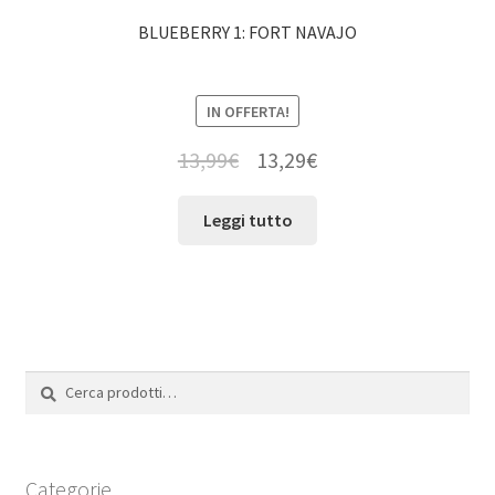
BLUEBERRY 1: FORT NAVAJO
IN OFFERTA!
13,99
€
13,29
€
Leggi tutto
Cerca:
Cerca
Categorie