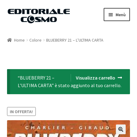
Vai
Vai
Menù
alla
al
navigazione
contenuto
Home
Home
Colore
BLUEBERRY 21 – L’ULTIMA CARTA
Catalogo
Carrello
“BLUEBERRY 21 –
Visualizza carrello
Il mio account
L’ULTIMA CARTA” è stato aggiunto al tuo carrello.
IN OFFERTA!