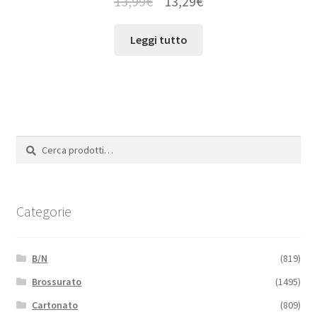
13,99
€
13,29
€
Leggi tutto
Cerca:
Cerca
Categorie
B/N
(819)
Brossurato
(1495)
Cartonato
(809)