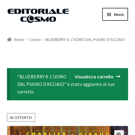
Vai
Vai
Menù
alla
al
navigazione
contenuto
Home
Home
Colore
BLUEBERRY 8: L’UOMO DAL PUGNO D’ACCIAIO
Catalogo
Carrello
“BLUEBERRY 8: L’UOMO
Visualizza carrello
Il mio account
DAL PUGNO D’ACCIAIO” è stato aggiunto al tuo
carrello.
IN OFFERTA!