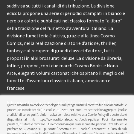
suddivisa su tutti i canali di distribuzione. La divisione
edicola propone una serie di periodici stampati in bianco e
nero o a colori e pubblicati nel classico formato “a libro”
della tradizione del fumetto d’avventura italiano. La
divisione fumetteria è attiva, grazie alla linea Cosmo
Comics, nella realizzazione di storie d’azione, thriller,
fantasy e al recupero di grandi classici d’autore, tutti
proposti in albi brossurati deluxe. La divisione da libreria,
infine, propone, con i due marchi Cosmo Books e Nona
Arte, eleganti volumi cartonati che ospitano il meglio del
fumetto d’avventura classico italiano, americano e
francese.
Editoriale Cosmo è attiva dal 2012 e propone ai lettori
Questo sito utilizza cookie e tecnologie simili per garantire il corretto funzionamento delle
circa 150 pubblicazioni l’anno.
procedure (cookie tecnici) e cookie utilizzati per produrre statistiche aggregate (cookie
analitici di terze parti). L’informativa completa relativa alla Cookie Policy di questo sito è
disponibile al link: https://www.editorialecosmo.it/cookie-policy/ Puoi liberamente
© Editoriale Cosmo 2026
prestare, rifiutare o revocare il tuo consenso in qualsiasi momento, personalizzando le tue
preferenze. Cliccando sul pulsante "Accetta tutti i cookie" acconsenti all'uso di tali
Privacy Policy
tecnologie per tutte le finalità indicate. Cliccando sul pulsante "Accetta cookie tecnici"