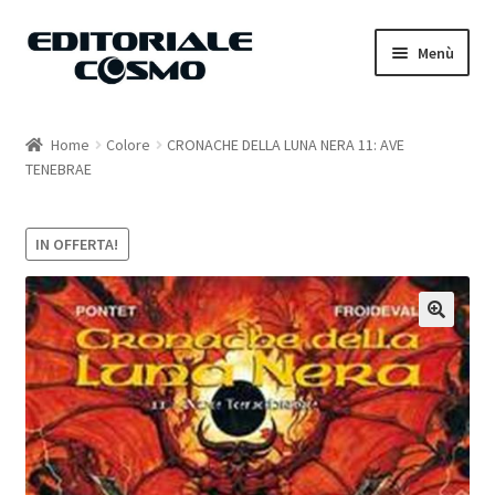
Vai
Vai
Menù
alla
al
navigazione
contenuto
Home
Home
Colore
CRONACHE DELLA LUNA NERA 11: AVE
TENEBRAE
Catalogo
Carrello
IN OFFERTA!
Il mio account