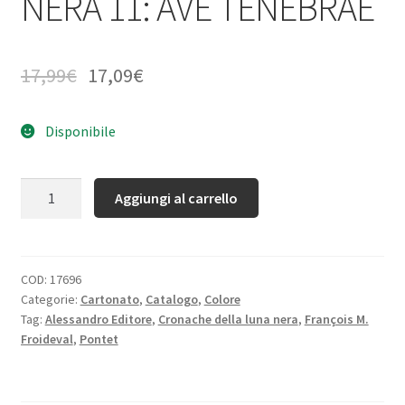
NERA 11: AVE TENEBRAE
17,99
€
17,09
€
Disponibile
Quantità
Aggiungi al carrello
COD:
17696
Categorie:
Cartonato
,
Catalogo
,
Colore
Tag:
Alessandro Editore
,
Cronache della luna nera
,
François M.
Froideval
,
Pontet