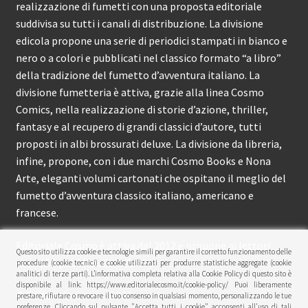
realizzazione di fumetti con una proposta editoriale
suddivisa su tutti i canali di distribuzione. La divisione
edicola propone una serie di periodici stampati in bianco e
nero o a colori e pubblicati nel classico formato “a libro”
della tradizione del fumetto d’avventura italiano. La
divisione fumetteria è attiva, grazie alla linea Cosmo
Comics, nella realizzazione di storie d’azione, thriller,
fantasy e al recupero di grandi classici d’autore, tutti
proposti in albi brossurati deluxe. La divisione da libreria,
infine, propone, con i due marchi Cosmo Books e Nona
Arte, eleganti volumi cartonati che ospitano il meglio del
fumetto d’avventura classico italiano, americano e
francese.
Editoriale Cosmo è attiva dal 2012 e propone ai lettori
Questo sito utilizza cookie e tecnologie simili per garantire il corretto funzionamento delle
circa 150 pubblicazioni l’anno.
procedure (cookie tecnici) e cookie utilizzati per produrre statistiche aggregate (cookie
analitici di terze parti). L’informativa completa relativa alla Cookie Policy di questo sito è
disponibile al link: https://www.editorialecosmo.it/cookie-policy/ Puoi liberamente
© Editoriale Cosmo 2026
prestare, rifiutare o revocare il tuo consenso in qualsiasi momento, personalizzando le tue
preferenze. Cliccando sul pulsante "Accetta tutti i cookie" acconsenti all'uso di tali