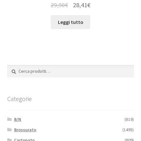
29,90
€
28,41
€
Leggi tutto
Cerca:
Cerca
Categorie
B/N
(819)
Brossurato
(1495)
Cartonato
(809)