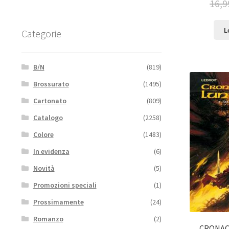
16,9
L
Categorie
B/N
(819)
Brossurato
(1495)
Cartonato
(809)
Catalogo
(2258)
Colore
(1483)
In evidenza
(6)
Novità
(5)
Promozioni speciali
(1)
Prossimamente
(24)
Romanzo
(2)
CRONAC