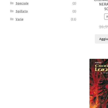
Speciale
(1)
NERA
S
Spillato
(1)
I
Varie
(11)
16,9
Aggiu