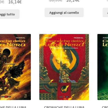
9
€
16,14
€
Aggiungi al carrello
eggi tutto
HE DELLA LUNA
CRONACHE DELLA LUNA
CR