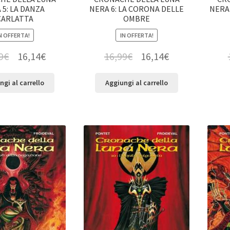
 5: LA DANZA
NERA 6: LA CORONA DELLE
NERA 
CARLATTA
OMBRE
N OFFERTA!
IN OFFERTA!
9
€
16,14
€
16,99
€
16,14
€
ngi al carrello
Aggiungi al carrello