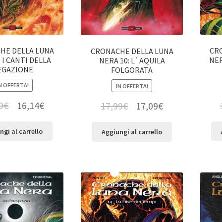
HE DELLA LUNA
CR
CRONACHE DELLA LUNA
 I CANTI DELLA
NER
NERA 10: L`AQUILA
EGAZIONE
FOLGORATA
N OFFERTA!
IN OFFERTA!
9
€
16,14
€
17,99
€
17,09
€
ngi al carrello
Aggiungi al carrello