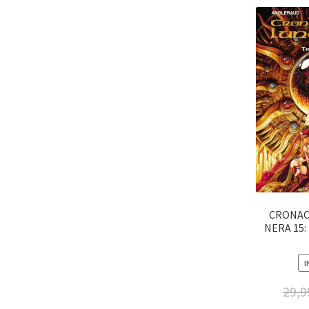
CRONAC
NERA 15
I
29,9