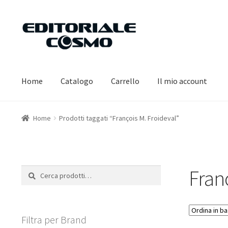
Vai
Vai
alla
al
navigazione
contenuto
Home
Catalogo
Carrello
Il mio account
Home
Prodotti taggati “François M. Froideval”
Fran
Cerca:
Cerca
Filtra per Brand