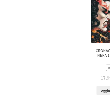
CRONAC
NERA 1
I
17,9
Aggiu