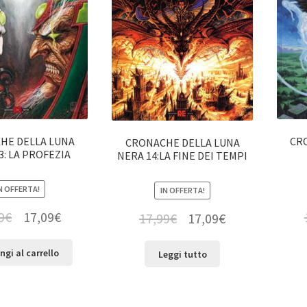
HE DELLA LUNA
CR
CRONACHE DELLA LUNA
3: LA PROFEZIA
NERA 14:LA FINE DEI TEMPI
N OFFERTA!
IN OFFERTA!
9
€
17,09
€
17,99
€
17,09
€
ngi al carrello
Leggi tutto