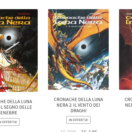
CRONACHE DELLA LUNA
CR
HE DELLA LUNA
NERA 2: IL VENTO DEI
NER
 IL SEGNO DELLE
DRAGHI
TENEBRE
IN OFFERTA!
N OFFERTA!
16,99
€
16,14
€