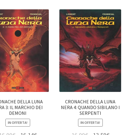
ONACHE DELLA LUNA
CRONACHE DELLA LUNA
A 3: IL MARCHIO DEI
NERA 4: QUANDO SIBILANO I
DEMONI
SERPENTI
IN OFFERTA!
IN OFFERTA!
16,99
€
16,14
€
16,99
€
13,59
€