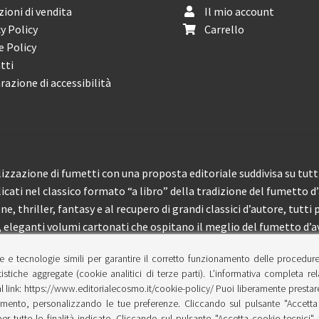
ioni di vendita
Il mio account
y Policy
Carrello
e Policy
tti
razione di accessibilità
izzazione di fumetti con una proposta editoriale suddivisa su tutti 
licati nel classico formato “a libro” della tradizione del fumetto d
, thriller, fantasy e al recupero di grandi classici d’autore, tutti p
eleganti volumi cartonati che ospitano il meglio del fumetto d’av
e e tecnologie simili per garantire il corretto funzionamento delle procedur
 150 pubblicazioni l’anno.
tistiche aggregate (cookie analitici di terze parti). L’informativa completa re
l link: https://www.editorialecosmo.it/cookie-policy/ Puoi liberamente prestare,
ento, personalizzando le tue preferenze. Cliccando sul pulsante "Accetta 
per tutte le finalità indicate. Cliccando sul pulsante "Accetta cookie tecnici"