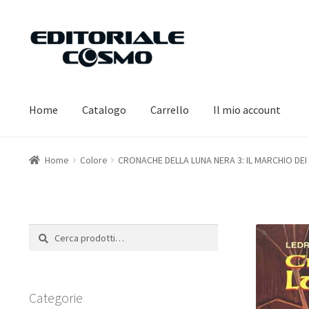
Vai
Vai
alla
al
navigazione
contenuto
Home
Catalogo
Carrello
Il mio account
Home
Colore
CRONACHE DELLA LUNA NERA 3: IL MARCHIO DEI
Cerca:
Cerca
Categorie