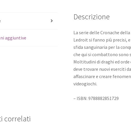
Descrizione
e
La serie delle Cronache della 
ni aggiuntive
Ledroit si fanno più precisi, 
sfida sanguinaria per la conq
che qui si combattono sono s
Moltitudini di draghi ed ord
deve trovare nuovi eserciti d
affascinare e creare fenomen
videogiochi.
– ISBN: 9788882851729
i correlati