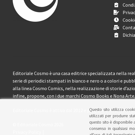
Condiz
Privac
Cooki
Conta
Dichia
Editoriale Cosmo è una casa editrice specializzata nella real
serie di periodici stampati in bianco e nero o a colori e pubb
alla linea Cosmo Comics, nella realizzazione di storie d’azione
infine, propone, con i due marchi Cosmo Books e Nona Arte, 
Questo sito utilizza cooki
Editoriale Cosmo è attiva dal 2012 e propone ai lettori circa
utilizzati per produrre sta
questo sito è disponibile a
© Editoriale Cosmo 2026
consenso in qualsiasi mom
Privacy Policy
all'uso di tali tecnologie 