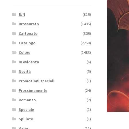
B/N
(819)
Brossurato
(1495)
Cartonato
(809)
Catalogo
(2258)
Colore
(1483)
In evidenza
(6)
Novità
(5)
Promozioni speciali
(1)
Prossimamente
(24)
Romanzo
(2)
Speciale
(1)
Spillato
(1)
Varie
(11)