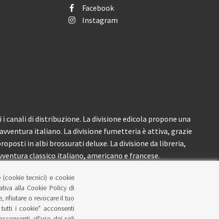
Facebook
Instagram
i canali di distribuzione. La divisione edicola propone una
’avventura italiano. La divisione fumetteria è attiva, grazie
roposti in albi brossurati deluxe. La divisione da libreria,
ventura classico italiano, americano e francese.
e (cookie tecnici) e cookie
lativa alla Cookie Policy di
 rifiutare o revocare il tuo
tutti i cookie" acconsenti
 acconsenti all'uso dei soli