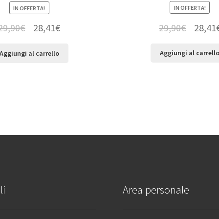
IN OFFERTA!
IN OFFERTA!
29,90
€
28,41
29,90
€
28,41
€
Aggiungi al carrell
Aggiungi al carrello
li
Area personale