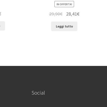
IN OFFERTA!
€
29,90
€
28,41
€
o
Leggi tutto
Social