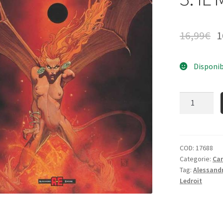
16,99
€
1
Disponib
Quantità
COD:
17688
Categorie:
Ca
Tag:
Alessandr
Ledroit