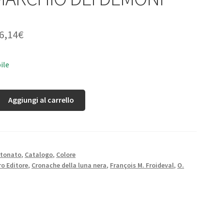
6,14
€
ile
Aggiungi al carrello
rtonato
,
Catalogo
,
Colore
o Editore
,
Cronache della luna nera
,
François M. Froideval
,
O.