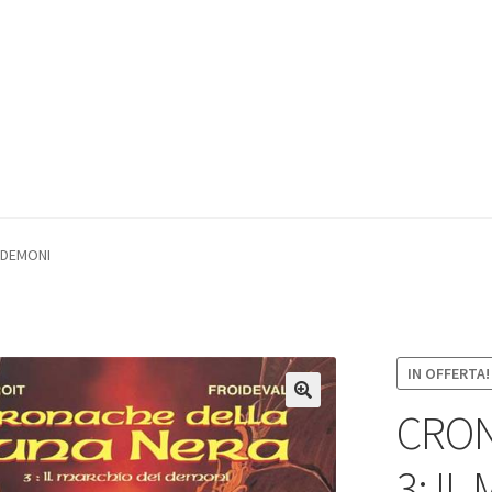
 DEMONI
IN OFFERTA!
CRON
3: I