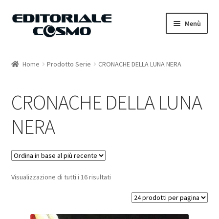
Vai
Vai
Menù
alla
al
navigazione
contenuto
Home
Home
Prodotto Serie
CRONACHE DELLA LUNA NERA
Catalogo
CRONACHE DELLA LUNA
Carrello
NERA
Il mio account
Visualizzazione di tutti i 16 risultati