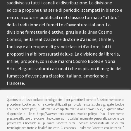
suddivisa su tutti i canali di distribuzione. La divisione
edicola propone una serie di periodici stampati in bianco e
nero o a colori e pubblicati nel classico formato “a libro”
della tradizione del fumetto d’avventura italiano. La
divisione fumetteria è attiva, grazie alla linea Cosmo
Comics, nella realizzazione di storie d’azione, thriller,
fantasy e al recupero di grandi classici d’autore, tutti
proposti in albi brossurati deluxe. La divisione da libreria,
infine, propone, con i due marchi Cosmo Books e Nona
Arte, eleganti volumi cartonati che ospitano il meglio del
fumetto d’avventura classico italiano, americano e
francese.
Editoriale Cosmo è attiva dal 2012 e propone ai lettori
Questo sito utilizza cookie e tecnologie simili per garantire il corretto funzionamento delle
circa 150 pubblicazioni l’anno.
procedure (cookie tecnici) e cookie utilizzati per produrre statistiche aggregate (cookie
analitici di terze parti). L’informativa completa relativa alla Cookie Policy di questo sito è
disponibile al link: https://www.editorialecosmo.it/cookie-policy/ Puoi liberamente
© Editoriale Cosmo 2026
prestare, rifiutare o revocare il tuo consenso in qualsiasi momento, personalizzando le tue
preferenze. Cliccando sul pulsante "Accetta tutti i cookie" acconsenti all'uso di tali
Privacy Policy
tecnologie per tutte le finalità indicate. Cliccando sul pulsante "Accetta cookie tecnici"