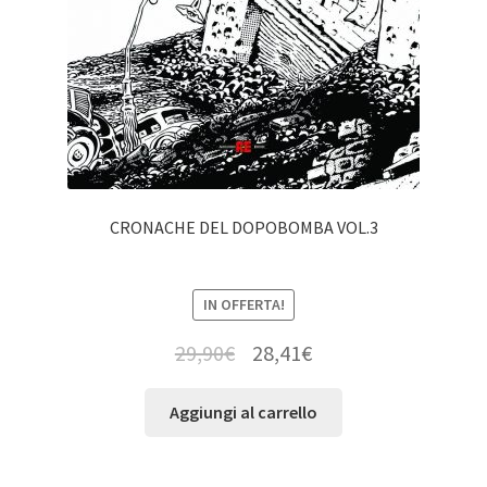
CRONACHE DEL DOPOBOMBA VOL.3
IN OFFERTA!
29,90
€
28,41
€
Aggiungi al carrello