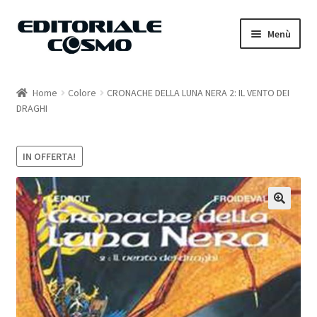
Vai
Vai
Menù
alla
al
navigazione
contenuto
Home
Home
Colore
CRONACHE DELLA LUNA NERA 2: IL VENTO DEI
DRAGHI
Catalogo
Carrello
IN OFFERTA!
Il mio account