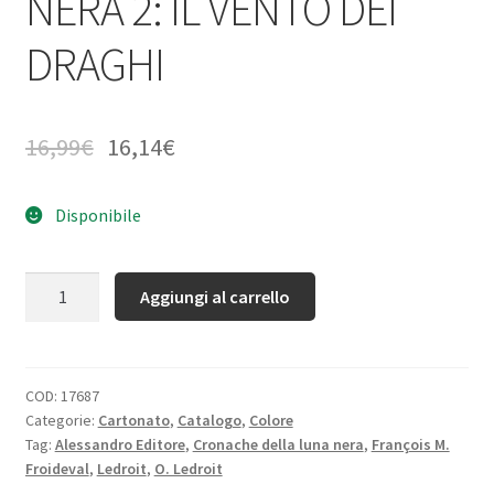
NERA 2: IL VENTO DEI
DRAGHI
16,99
€
16,14
€
Disponibile
Quantità
Aggiungi al carrello
COD:
17687
Categorie:
Cartonato
,
Catalogo
,
Colore
Tag:
Alessandro Editore
,
Cronache della luna nera
,
François M.
Froideval
,
Ledroit
,
O. Ledroit