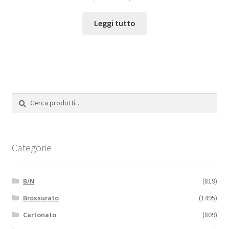
Leggi tutto
Cerca:
Cerca
Categorie
B/N
(819)
Brossurato
(1495)
Cartonato
(809)