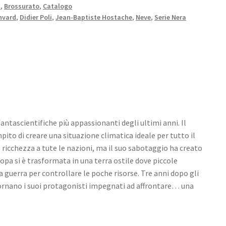
N
,
Brossurato
,
Catalogo
nvard
,
Didier Poli
,
Jean-Baptiste Hostache
,
Neve
,
Serie Nera
fantascientifiche più appassionanti degli ultimi anni. Il
ito di creare una situazione climatica ideale per tutto il
 ricchezza a tute le nazioni, ma il suo sabotaggio ha creato
opa si è trasformata in una terra ostile dove piccole
la guerra per controllare le poche risorse. Tre anni dopo gli
 tornano i suoi protagonisti impegnati ad affrontare… una