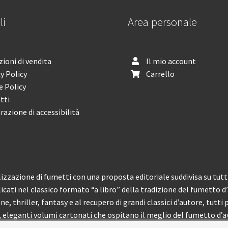
li
Area personale
ioni di vendita
Il mio account
y Policy
Carrello
e Policy
tti
razione di accessibilità
izzazione di fumetti con una proposta editoriale suddivisa su tutti 
licati nel classico formato “a libro” della tradizione del fumetto d
, thriller, fantasy e al recupero di grandi classici d’autore, tutti p
eleganti volumi cartonati che ospitano il meglio del fumetto d’av