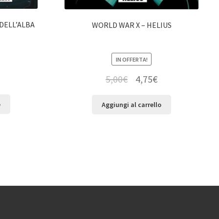
DELL’ALBA
WORLD WAR X – HELIUS
IN OFFERTA!
5,00
€
4,75
€
o
Aggiungi al carrello