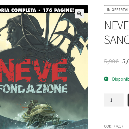
IN OFFERTA!
NEVE
SANG
5,90
€
5,
Disponib
Quantità
COD:
77617