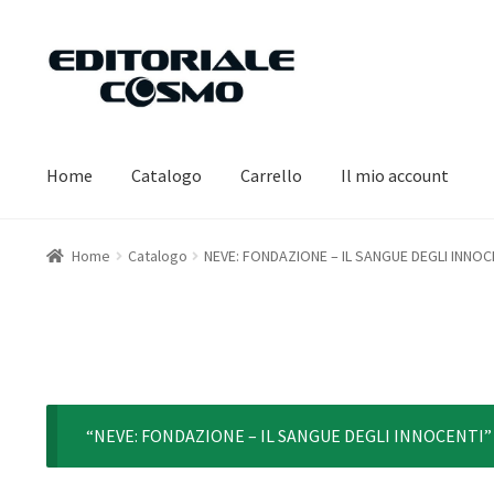
Vai
Vai
alla
al
navigazione
contenuto
Home
Catalogo
Carrello
Il mio account
Home
Catalogo
NEVE: FONDAZIONE – IL SANGUE DEGLI INNOC
“NEVE: FONDAZIONE – IL SANGUE DEGLI INNOCENTI” è s