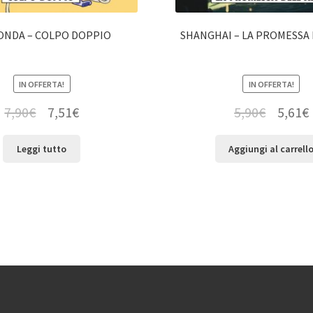
IONDA – COLPO DOPPIO
SHANGHAI – LA PROMESSA 
IN OFFERTA!
IN OFFERTA!
7,90
€
7,51
€
5,90
€
5,61
€
Leggi tutto
Aggiungi al carrell