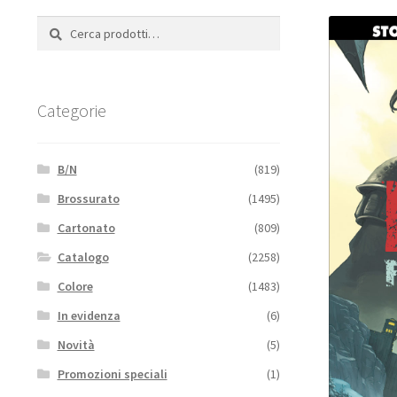
Cerca:
Cerca
Categorie
B/N
(819)
Brossurato
(1495)
Cartonato
(809)
Catalogo
(2258)
Colore
(1483)
In evidenza
(6)
Novità
(5)
Promozioni speciali
(1)