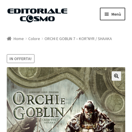
Vai
Vai
Menù
alla
al
navigazione
contenuto
Home
Home
Colore
ORCHI E GOBLIN 7 – KOR’NYR / SHAAKA
Catalogo
IN OFFERTA!
Carrello
Il mio account