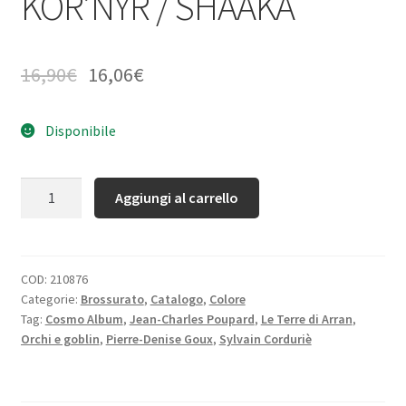
KOR’NYR / SHAAKA
16,90
€
16,06
€
Disponibile
Quantità
Aggiungi al carrello
COD:
210876
Categorie:
Brossurato
,
Catalogo
,
Colore
Tag:
Cosmo Album
,
Jean-Charles Poupard
,
Le Terre di Arran
,
Orchi e goblin
,
Pierre-Denise Goux
,
Sylvain Corduriè