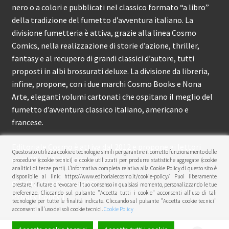
nero o a colori e pubblicati nel classico formato “a libro”
della tradizione del fumetto d’avventura italiano. La
divisione fumetteria è attiva, grazie alla linea Cosmo
Comics, nella realizzazione di storie d’azione, thriller,
fantasy e al recupero di grandi classici d’autore, tutti
proposti in albi brossurati deluxe. La divisione da libreria,
infine, propone, con i due marchi Cosmo Books e Nona
Arte, eleganti volumi cartonati che ospitano il meglio del
fumetto d’avventura classico italiano, americano e
francese.
Editoriale Cosmo è attiva dal 2012 e propone ai lettori
Questo sito utilizza cookie e tecnologie simili per garantire il corretto funzionamento delle
circa 150 pubblicazioni l’anno.
procedure (cookie tecnici) e cookie utilizzati per produrre statistiche aggregate (cookie
analitici di terze parti). L’informativa completa relativa alla Cookie Policy di questo sito è
disponibile al link: https://www.editorialecosmo.it/cookie-policy/ Puoi liberamente
© Editoriale Cosmo 2026
prestare, rifiutare o revocare il tuo consenso in qualsiasi momento, personalizzando le tue
preferenze. Cliccando sul pulsante "Accetta tutti i cookie" acconsenti all'uso di tali
Privacy Policy
tecnologie per tutte le finalità indicate. Cliccando sul pulsante "Accetta cookie tecnici"
acconsenti all'uso dei soli cookie tecnici.
Cookie Policy