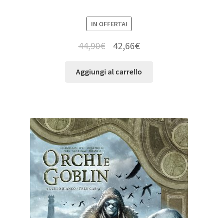
IN OFFERTA!
44,90
€
42,66
€
Aggiungi al carrello