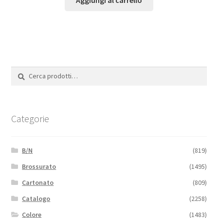
Aggiungi al carrello
Cerca:
Cerca
Categorie
B/N
(819)
Brossurato
(1495)
Cartonato
(809)
Catalogo
(2258)
Colore
(1483)