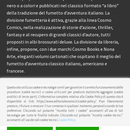
nero o a colori e pubblicati nel classico formato “a libro”
della tradizione del fumetto d’avventura italiano. La
divisione fumetteria è attiva, grazie alla linea Cosmo
Comics, nella realizzazione di storie d’azione, thriller,
fantasy e al recupero di grandi classici d’autore, tutti
proposti in albi brossurati deluxe. La divisione da libreria,
infine, propone, con i due marchi Cosmo Books e Nona
Arte, eleganti volumi cartonati che ospitano il meglio del
fumetto d’avventura classico italiano, americano e
francese.
Editoriale Cosmo è attiva dal 2012 e propone ai lettori
Questo sito utilizza cookie e tecnologie simili per garantire il corretto funzionamento delle
circa 150 pubblicazioni l’anno.
procedure (cookie tecnici) e cookie utilizzati per produrre statistiche aggregate (cookie
analitici di terze parti). L’informativa completa relativa alla Cookie Policy di questo sito è
disponibile al link: https://www.editorialecosmo.it/cookie-policy/ Puoi liberamente
© Editoriale Cosmo 2026
prestare, rifiutare o revocare il tuo consenso in qualsiasi momento, personalizzando le tue
preferenze. Cliccando sul pulsante "Accetta tutti i cookie" acconsenti all'uso di tali
Privacy Policy
tecnologie per tutte le finalità indicate. Cliccando sul pulsante "Accetta cookie tecnici"
acconsenti all'uso dei soli cookie tecnici.
Cookie Policy