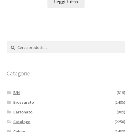
Leggi tutto
Cerca:
Cerca
Categorie
B/N
(819)
Brossurato
(1495)
Cartonato
(809)
Catalogo
(2258)
Colore
(1483)