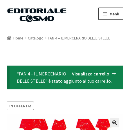
Vai
Vai
Menù
alla
al
navigazione
contenuto
Home
Home
Catalogo
FAN 4 – IL MERCENARIO DELLE STELLE
Catalogo
Carrello
“FAN 4 – IL MERCENARIO
Visualizza carrello
Il mio account
DELLE STELLE” è stato aggiunto al tuo carrello.
IN OFFERTA!