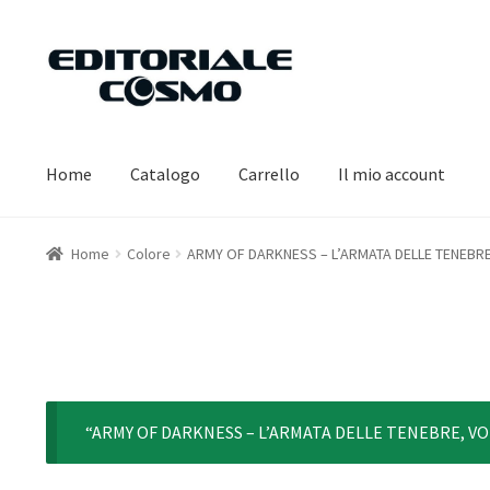
Vai
Vai
alla
al
navigazione
contenuto
Home
Catalogo
Carrello
Il mio account
Home
Colore
ARMY OF DARKNESS – L’ARMATA DELLE TENEBRE,
“ARMY OF DARKNESS – L’ARMATA DELLE TENEBRE, VOL. 3