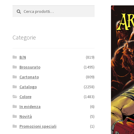
Cerca:
Cerca
Categorie
B/N
(819)
Brossurato
(1495)
Cartonato
(809)
Catalogo
(2258)
Colore
(1483)
In evidenza
(6)
Novità
(5)
Promozioni speciali
(1)