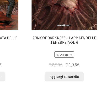
MATA DELLE
ARMY OF DARKNESS – L’ARMATA DELLE
TENEBRE, VOL. 6
IN OFFERTA!
€
22,90
€
21,76
€
o
Aggiungi al carrello