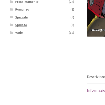
Prossimamente
(24)
Romanzo
(2)
Speciale
(1)
Spillato
(1)
Varie
(11)
Descrizion
Informazio