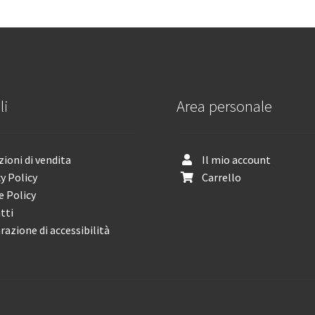
li
Area personale
ioni di vendita
Il mio account
y Policy
Carrello
e Policy
tti
razione di accessibilità