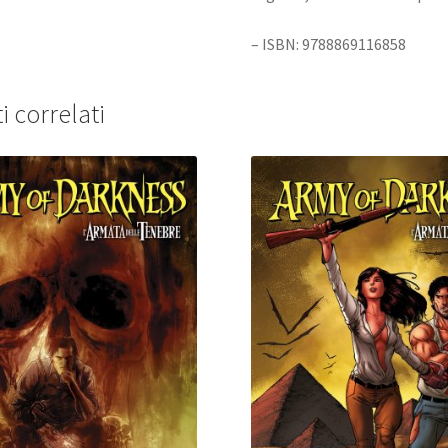
– ISBN: 9788869116858
i correlati