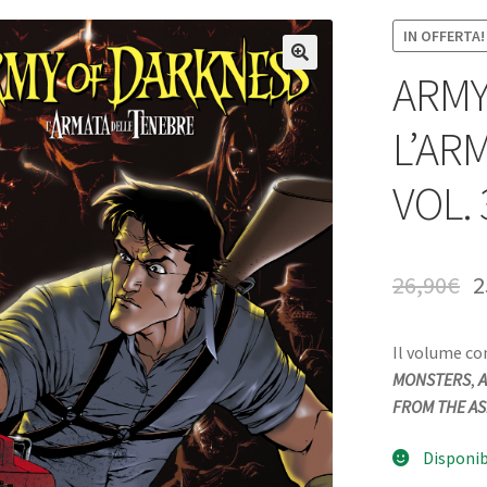
IN OFFERTA!
ARMY
L’AR
VOL. 
26,90
€
2
Il volume co
MONSTERS
,
A
FROM THE A
Disponib