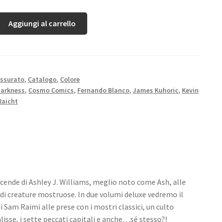
Aggiungi al carrello
ssurato
,
Catalogo
,
Colore
Darkness
,
Cosmo Comics
,
Fernando Blanco
,
James Kuhoric
,
Kevin
Raicht
icende di Ashley J. Williams, meglio noto come Ash, alle
 di creature mostruose. In due volumi deluxe vedremo il
i Sam Raimi alle prese con i mostri classici, un culto
alisse, i sette peccati capitali e anche…sé stesso?!