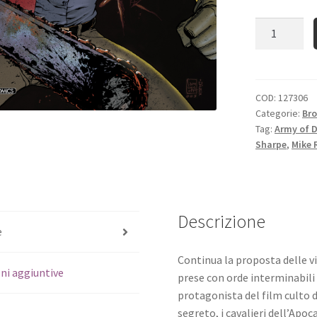
Quantità
COD:
127306
Categorie:
Bro
Tag:
Army of 
Sharpe
,
Mike 
Descrizione
e
Continua la proposta delle v
ni aggiuntive
prese con orde interminabili
protagonista del film culto d
segreto, i cavalieri dell’Apoc