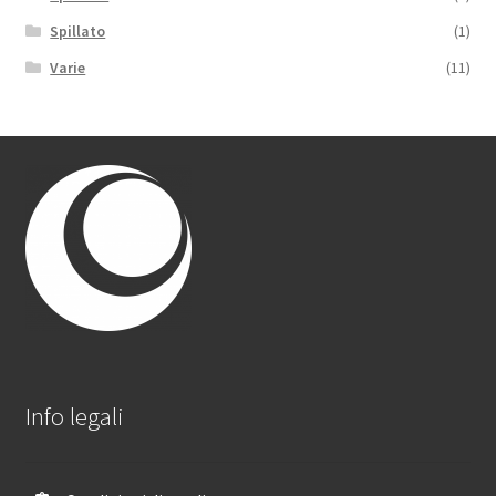
Spillato
(1)
Varie
(11)
Info legali