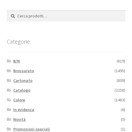
Cerca:
Cerca
Categorie
B/N
(819)
Brossurato
(1495)
Cartonato
(809)
Catalogo
(2258)
Colore
(1483)
In evidenza
(6)
Novità
(5)
Promozioni speciali
(1)