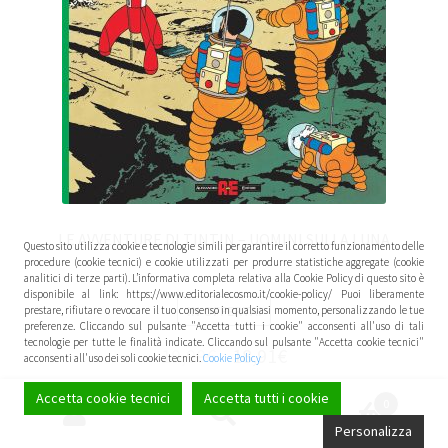
LE AVVENTURE DI TINTIN – UOMINI SULLA LUNA
Questo sito utilizza cookie e tecnologie simili per garantire il corretto funzionamento delle
procedure (cookie tecnici) e cookie utilizzati per produrre statistiche aggregate (cookie
analitici di terze parti). L’informativa completa relativa alla Cookie Policy di questo sito è
disponibile al link: https://www.editorialecosmo.it/cookie-policy/ Puoi liberamente
IN OFFERTA!
prestare, rifiutare o revocare il tuo consenso in qualsiasi momento, personalizzando le tue
preferenze. Cliccando sul pulsante "Accetta tutti i cookie" acconsenti all'uso di tali
tecnologie per tutte le finalità indicate. Cliccando sul pulsante "Accetta cookie tecnici"
19,90
€
18,91
€
acconsenti all'uso dei soli cookie tecnici.
Cookie Policy
Accetta cookie tecnici
Accetta tutti i cookie
0
Leggi tutto
Cerca:
Cerca
Personalizza