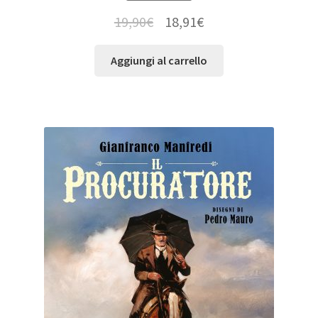
19,90
€
18,91
€
Aggiungi al carrello