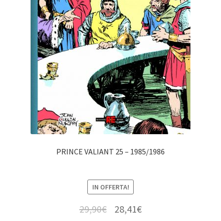
PRINCE VALIANT 25 – 1985/1986
IN OFFERTA!
29,90
€
28,41
€