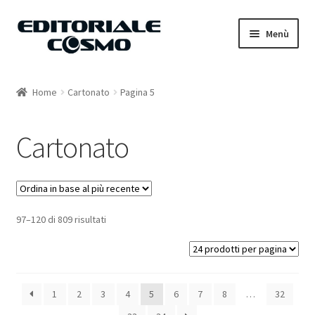
Vai
Vai
Menù
alla
al
navigazione
contenuto
Home
Home
Cartonato
Pagina 5
Catalogo
Cartonato
Carrello
Il mio account
97–120 di 809 risultati
1
2
3
4
5
6
7
8
…
32