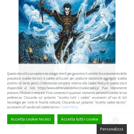
Questo sito utilizza cookie e tecnologie simili per garantire il corretto funzionamento delle
procedure (cookie tecnici) e cookie utilizzati per produrre statistiche aggregate (cookie
analitici di terze parti). L’informativa completa relativa alla Cookie Policy di questo sito è
disponibile al link: https://www.editorialecosmo.it/cookie-policy/ Puoi liberamente
prestare, rifiutare o revocare il tuo consenso in qualsiasi momento, personalizzando le tue
preferenze. Cliccando sul pulsante "Accetta tutti i cookie" acconsenti all'uso di tali
tecnologie per tutte le finalità indicate. Cliccando sul pulsante "Accetta cookie tecnici"
CRONACHE DELLA LUNA NERA 12: LA PORTA DEGLI INFERI
acconsenti all'uso dei soli cookie tecnici.
Cookie Policy
Accetta cookie tecnici
Accetta tutti i cookie
0
IN OFFERTA!
Cerca:
Cerca
Personalizza