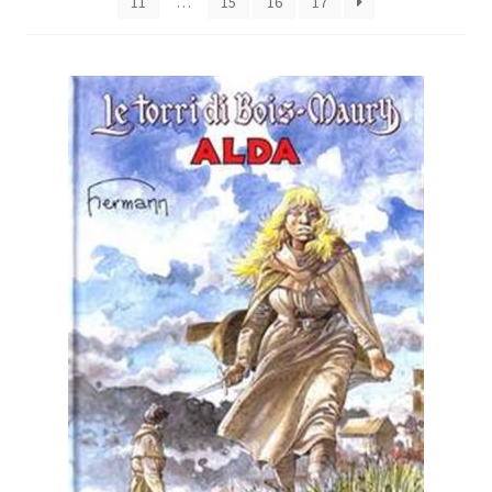
11
…
15
16
17