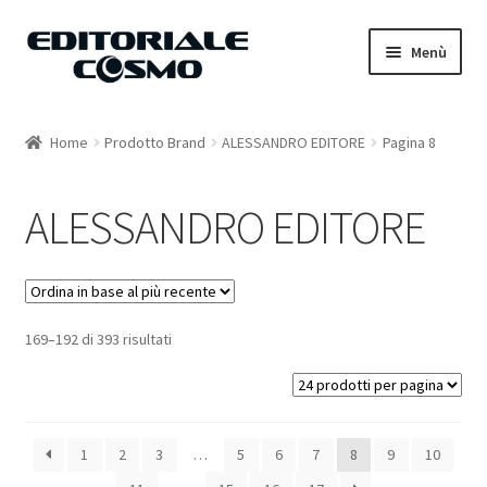
Vai
Vai
Menù
alla
al
navigazione
contenuto
Home
Home
Prodotto Brand
ALESSANDRO EDITORE
Pagina 8
Catalogo
ALESSANDRO EDITORE
Carrello
Il mio account
169–192 di 393 risultati
1
2
3
…
5
6
7
8
9
10