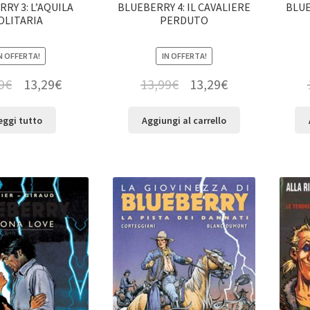
RY 3: L’AQUILA
BLUEBERRY 4: IL CAVALIERE
BLUE
OLITARIA
PERDUTO
N OFFERTA!
IN OFFERTA!
9
€
13,29
€
13,99
€
13,29
€
eggi tutto
Aggiungi al carrello