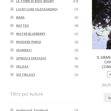
LE TORRI DI BOIS-MAURY
(10)
LUCKY LUKE (ALESSANDRO)
(7)
MARA
(5)
MATTEO
(6)
MISTER BLUEBERRY
(1)
RIVEDERE PARIGI
(2)
SEGMENTI
(3)
IL GRA
SPIROU E FANTASIO
(5)
CHN
COM
VELISSA
(4)
XIII TRILOGY
(1)
I
16,9
Filtra per Autore
L
Angleraud, Froideval
(3)