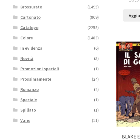
Brossurato
(1495)
Aggiu
Cartonato
(809)
Catalogo
(2258)
Colore
(1483)
In evidenza
(6)
Novità
(5)
Promozioni speciali
(1)
Prossimamente
(24)
Romanzo
(2)
Speciale
(1)
Spillato
(1)
Varie
(11)
BLAKE E