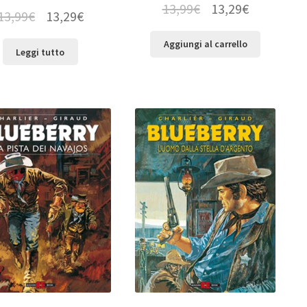
13,99
€
13,29
€
13,99
€
13,29
€
Aggiungi al carrello
Leggi tutto