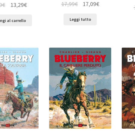
17,99
€
17,09
€
9
€
13,29
€
Leggi tutto
ngi al carrello