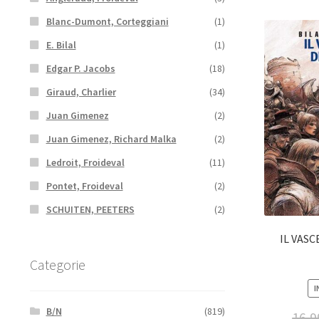
Blanc-Dumont, Corteggiani
(1)
E. Bilal
(1)
Edgar P. Jacobs
(18)
Giraud, Charlier
(34)
Juan Gimenez
(2)
Juan Gimenez, Richard Malka
(2)
Ledroit, Froideval
(11)
Pontet, Froideval
(2)
SCHUITEN, PEETERS
(2)
IL VASC
Categorie
I
B/N
(819)
16,9