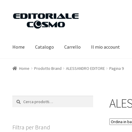
Vai
Vai
alla
al
navigazione
contenuto
Home
Catalogo
Carrello
Il mio account
Home
Prodotto Brand
ALESSANDRO EDITORE
Pagina 9
ALE
Cerca:
Cerca
Filtra per Brand