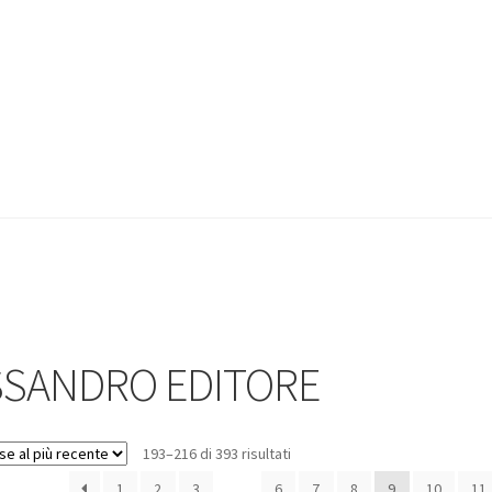
SSANDRO EDITORE
193–216 di 393 risultati
1
2
3
…
6
7
8
9
10
11