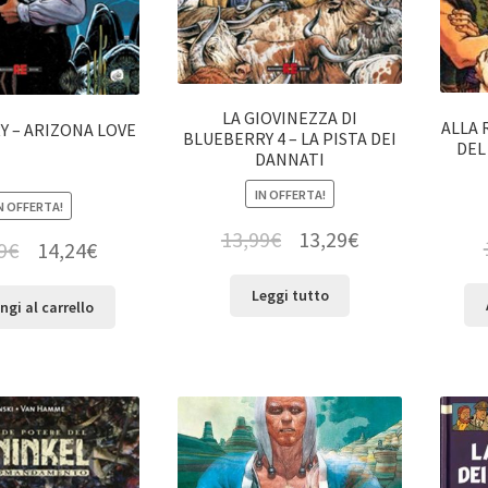
LA GIOVINEZZA DI
ALLA 
Y – ARIZONA LOVE
BLUEBERRY 4 – LA PISTA DEI
DEL
DANNATI
IN OFFERTA!
N OFFERTA!
13,99
€
13,29
€
9
€
14,24
€
Leggi tutto
ngi al carrello