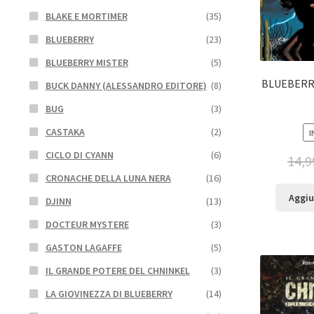
BLAKE E MORTIMER
(35)
BLUEBERRY
(23)
BLUEBERRY MISTER
(5)
BLUEBERR
BUCK DANNY (ALESSANDRO EDITORE)
(8)
BUG
(3)
CASTAKA
(2)
I
CICLO DI CYANN
(6)
14,9
CRONACHE DELLA LUNA NERA
(16)
Aggiu
DJINN
(13)
DOCTEUR MYSTERE
(3)
GASTON LAGAFFE
(5)
IL GRANDE POTERE DEL CHNINKEL
(3)
LA GIOVINEZZA DI BLUEBERRY
(14)