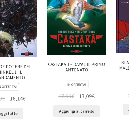
BLA
CASTAKA 1 – DAYAL IL PRIMO
NDE POTERE DEL
MALE
ANTENATO
INKEL 1: IL
ANDAMENTO
IN OFFERTA!
N OFFERTA!
17,99
€
17,09
€
9
€
16,14
€
Aggiungi al carrello
eggi tutto