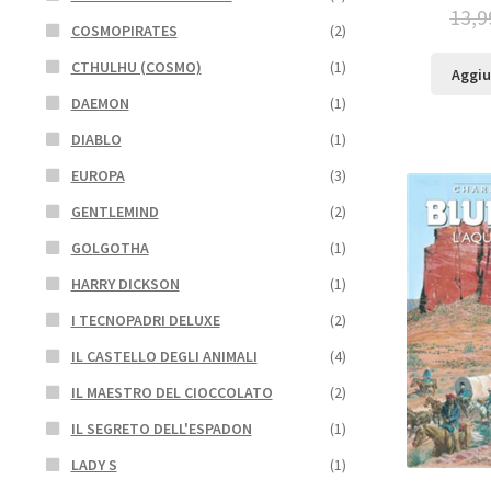
13,9
COSMOPIRATES
(2)
CTHULHU (COSMO)
(1)
Aggiu
DAEMON
(1)
DIABLO
(1)
EUROPA
(3)
GENTLEMIND
(2)
GOLGOTHA
(1)
HARRY DICKSON
(1)
I TECNOPADRI DELUXE
(2)
IL CASTELLO DEGLI ANIMALI
(4)
IL MAESTRO DEL CIOCCOLATO
(2)
IL SEGRETO DELL'ESPADON
(1)
LADY S
(1)