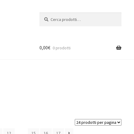
Cerca:
Cerca
0,00
€
0 prodotti
12
…
15
16
17