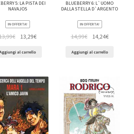
BERRY 5: LA PISTA DEI
BLUEBERRY 6: L`UOMO
NAVAJOS
DALLA STELLA D`ARGENTO
IN OFFERTA!
IN OFFERTA!
13,99
€
13,29
€
14,99
€
14,24
€
Aggiungi al carrello
Aggiungi al carrello