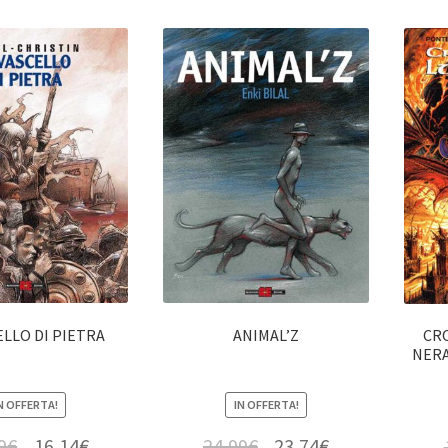
ELLO DI PIETRA
ANIMAL’Z
CR
NERA
N OFFERTA!
IN OFFERTA!
9
€
16,14
€
24,99
€
23,74
€