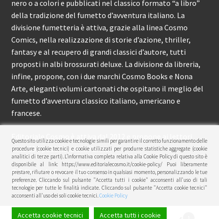
nero o a colori e pubblicati nel classico formato “a libro”
della tradizione del fumetto d’avventura italiano. La
divisione fumetteria è attiva, grazie alla linea Cosmo
Comics, nella realizzazione di storie d’azione, thriller,
fantasy e al recupero di grandi classici d’autore, tutti
proposti in albi brossurati deluxe. La divisione da libreria,
infine, propone, con i due marchi Cosmo Books e Nona
Arte, eleganti volumi cartonati che ospitano il meglio del
fumetto d’avventura classico italiano, americano e
francese.
Editoriale Cosmo è attiva dal 2012 e propone ai lettori
Questo sito utilizza cookie e tecnologie simili per garantire il corretto funzionamento delle
circa 150 pubblicazioni l’anno.
procedure (cookie tecnici) e cookie utilizzati per produrre statistiche aggregate (cookie
analitici di terze parti). L’informativa completa relativa alla Cookie Policy di questo sito è
disponibile al link: https://www.editorialecosmo.it/cookie-policy/ Puoi liberamente
© Editoriale Cosmo 2026
prestare, rifiutare o revocare il tuo consenso in qualsiasi momento, personalizzando le tue
preferenze. Cliccando sul pulsante "Accetta tutti i cookie" acconsenti all'uso di tali
Privacy Policy
tecnologie per tutte le finalità indicate. Cliccando sul pulsante "Accetta cookie tecnici"
acconsenti all'uso dei soli cookie tecnici.
Cookie Policy
Accetta cookie tecnici
Accetta tutti i cookie
1