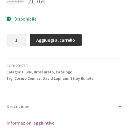
22,90
€
21,76
€
Disponibile
Quantità
Aggiungi al carrello
COD:
208713
Categorie:
B/N
,
Brossurato
,
Catalogo
Tag:
Cosmo Comics
,
David Lapham
,
Stray Bullets
Descrizione
Informazioni aggiuntive