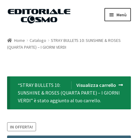
Vai
Vai
Menù
alla
al
navigazione
contenuto
Home
Home
Catalogo
STRAY BULLETS 10: SUNSHINE & ROSES
(QUARTA PARTE) – I GIORNI VERDI
Catalogo
Carrello
Il mio account
“STRAY BULLETS 10:
Visualizza carrello
SUNSHINE & ROSES (QUARTA PARTE) – I GIORNI
VERDI” è stato aggiunto al tuo carrello.
IN OFFERTA!