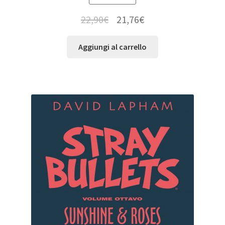
22,90
€
21,76
€
Aggiungi al carrello