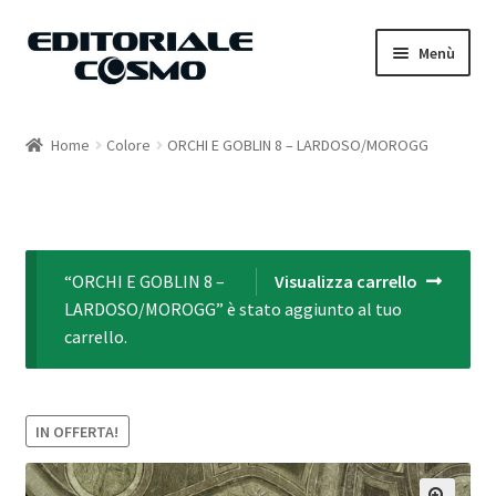
Vai
Vai
Menù
alla
al
navigazione
contenuto
Home
Home
Colore
ORCHI E GOBLIN 8 – LARDOSO/MOROGG
Catalogo
Carrello
“ORCHI E GOBLIN 8 –
Visualizza carrello
Il mio account
LARDOSO/MOROGG” è stato aggiunto al tuo
carrello.
IN OFFERTA!