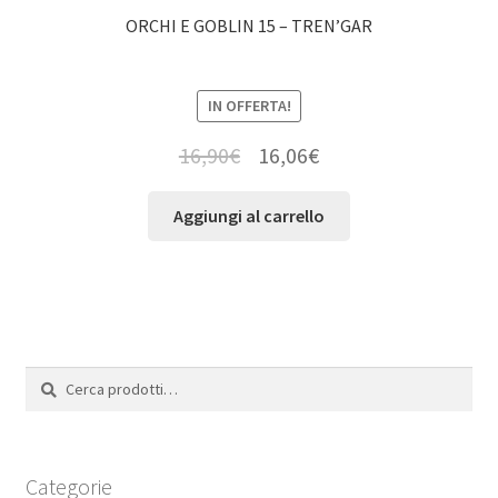
ORCHI E GOBLIN 15 – TREN’GAR
IN OFFERTA!
16,90
€
16,06
€
Aggiungi al carrello
Cerca:
Cerca
Categorie