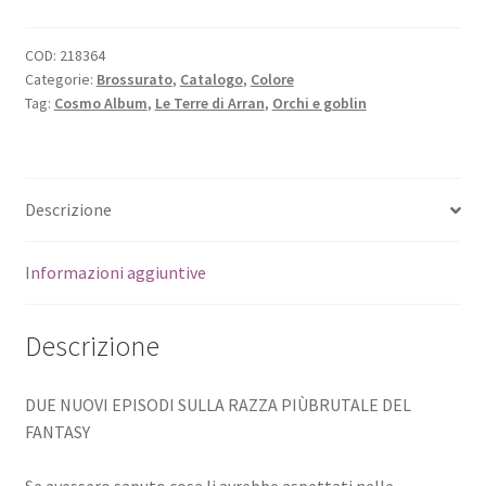
COD:
218364
Categorie:
Brossurato
,
Catalogo
,
Colore
Tag:
Cosmo Album
,
Le Terre di Arran
,
Orchi e goblin
Descrizione
Informazioni aggiuntive
Descrizione
DUE NUOVI EPISODI SULLA RAZZA PIÙBRUTALE DEL
FANTASY
Se avessero saputo cosa li avrebbe aspettati nelle