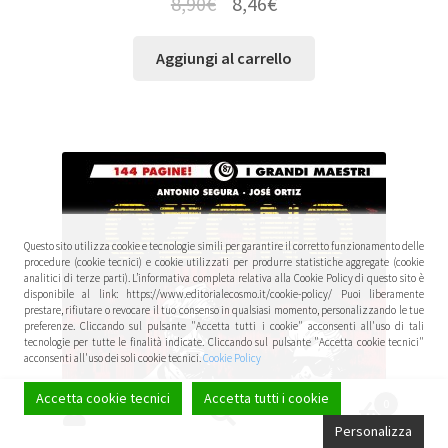
8,90
€
8,46
€
Aggiungi al carrello
Questo sito utilizza cookie e tecnologie simili per garantire il corretto funzionamento delle
procedure (cookie tecnici) e cookie utilizzati per produrre statistiche aggregate (cookie
analitici di terze parti). L’informativa completa relativa alla Cookie Policy di questo sito è
disponibile al link: https://www.editorialecosmo.it/cookie-policy/ Puoi liberamente
prestare, rifiutare o revocare il tuo consenso in qualsiasi momento, personalizzando le tue
preferenze. Cliccando sul pulsante "Accetta tutti i cookie" acconsenti all'uso di tali
tecnologie per tutte le finalità indicate. Cliccando sul pulsante "Accetta cookie tecnici"
acconsenti all'uso dei soli cookie tecnici.
Cookie Policy
Accetta cookie tecnici
Accetta tutti i cookie
0
Cerca:
Cerca
Personalizza