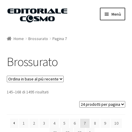
Vai
Vai
Menù
alla
al
navigazione
contenuto
Home
Home
Brossurato
Pagina 7
Catalogo
Brossurato
Carrello
Il mio account
145–168 di 1495 risultati
1
2
3
4
5
6
7
8
9
10