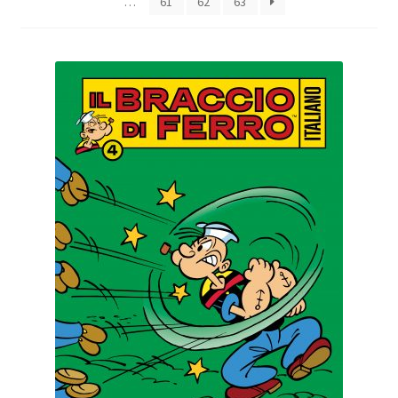
…
61
62
63