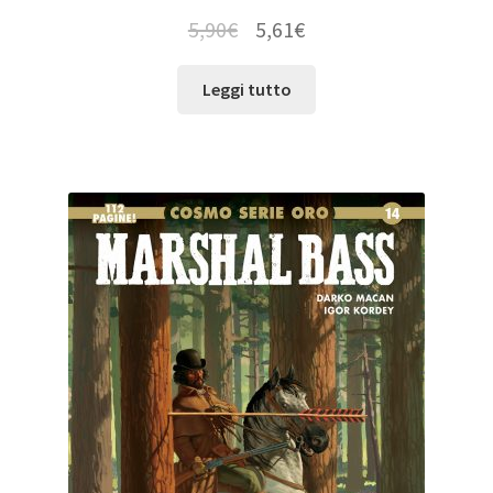
5,90
€
5,61
€
Leggi tutto