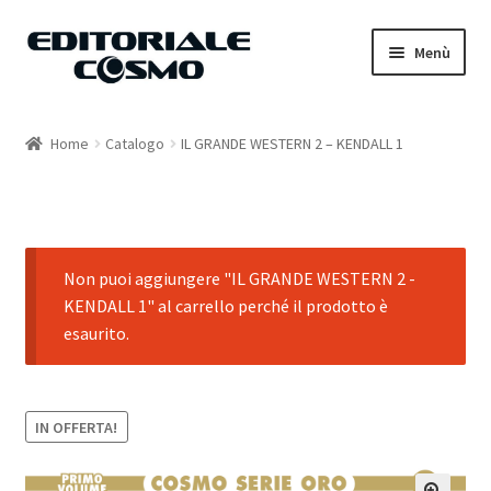
Vai
Vai
Menù
alla
al
navigazione
contenuto
Home
Home
Catalogo
IL GRANDE WESTERN 2 – KENDALL 1
Catalogo
Carrello
Non puoi aggiungere "IL GRANDE WESTERN 2 -
Il mio account
KENDALL 1" al carrello perché il prodotto è
esaurito.
IN OFFERTA!