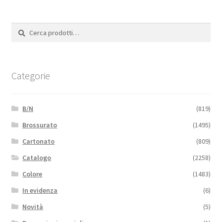
Cerca:
Cerca
Categorie
B/N
(819)
Brossurato
(1495)
Cartonato
(809)
Catalogo
(2258)
Colore
(1483)
In evidenza
(6)
Novità
(5)